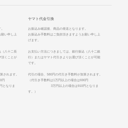
ヤマト代金引換
す。
お振込み確認後、商品の発送となります。
お願い申し上
お振込み手数料はご負担頂きますようお願い申し上
げます。
込（八十二長
お支払い方法につきましては、銀行振込（八十二銀
び頂くことが
行）またはヤマト代引きよりお選び頂くことが可能
です。
加算されます。
代引の場合、580円の代引き手数料が加算されます。
0円
（代引き手数料は1万円以上の場合は690円
となりま
3万円以上の場合は910円となりま
す。）