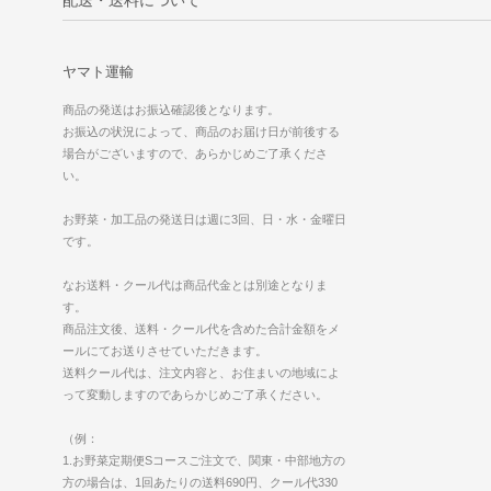
ヤマト運輸
商品の発送はお振込確認後となります。
お振込の状況によって、商品のお届け日が前後する
場合がございますので、あらかじめご了承くださ
い。
お野菜・加工品の発送日は週に3回、日・水・金曜日
です。
なお送料・クール代は商品代金とは別途となりま
す。
商品注文後、送料・クール代を含めた合計金額をメ
ールにてお送りさせていただきます。
送料クール代は、注文内容と、お住まいの地域によ
って変動しますのであらかじめご了承ください。
（例：
1.お野菜定期便Sコースご注文で、関東・中部地方の
方の場合は、1回あたりの送料690円、クール代330