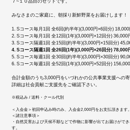
７~１０品目のセットです。
みなさまのご家庭に、朝採り新鮮野菜をお届けします！
1. Sコース毎月1回 全6回(約半年)(3,000円×6回分) 18,00
2. Sコース毎月1回 全12回(1年)(3,000円×12回分) 36,000
3. Sコース隔週1回 全15回(約半年)(3,000円×15回分) 45,0
4. Sコース隔週1回 全26回(1年)(3,000円×26回分) 78,000
5. Sコース毎週1回 全30回(約半年)(3,000円×30回分) 90,0
6. Sコース毎週1回 全52回(1年)(3,000円×52回分) 156,00
合計金額のうち3,000円をいづれかの公共事業支援への
詳細は社会貢献ご支援先をご確認下さい。
※税込み / 送料・クール代別
＜入会金＞初回申込み時のみ、入会金2,000円をお支払頂きます
＜諸注意事項＞
・自然災害および天候不順などで作物に影響が出てお届けができ
す。